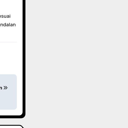
esuai
andalan
an