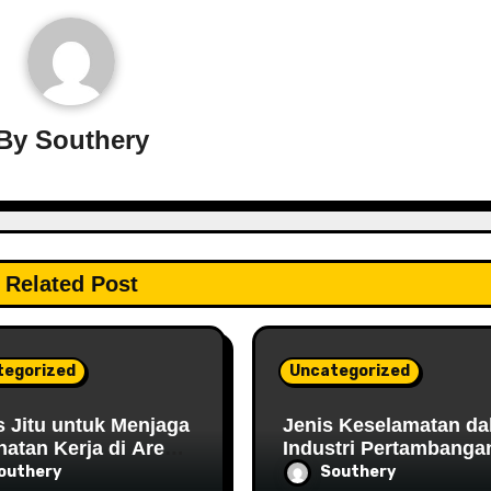
By
Southery
Related Post
tegorized
Uncategorized
s Jitu untuk Menjaga
Jenis Keselamatan d
atan Kerja di Area
Industri Pertambanga
ambangan
Batubara: Meningkatk
outhery
Southery