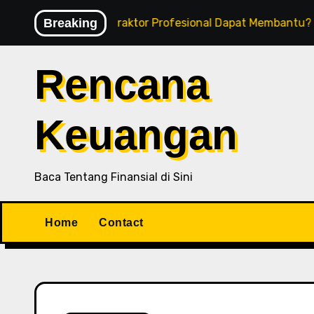
Skip
aimana Kontraktor Profesional Dapat Membantu?
Breaking
6 
to
content
Rencana
Keuangan
Baca Tentang Finansial di Sini
Home
Contact