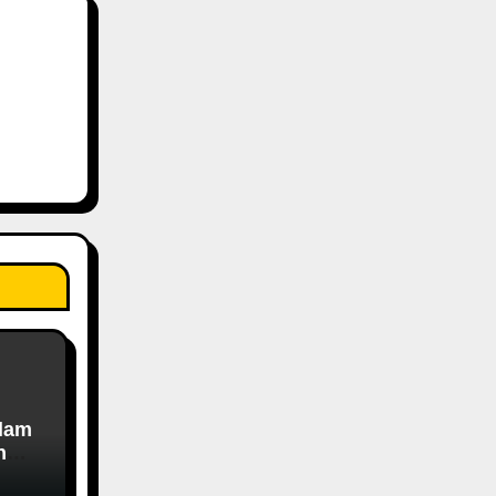
alam
n
an