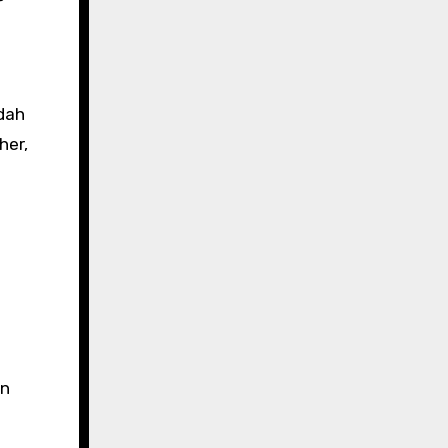
dah
her,
an