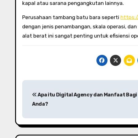
kapal atau sarana pengangkutan lainnya.
Perusahaan tambang batu bara seperti
https:
dengan jenis penambangan, skala operasi, dan
alat berat ini sangat penting untuk efisiensi o
P
Apa itu Digital Agency dan Manfaat Bagi 
o
Anda?
s
t
n