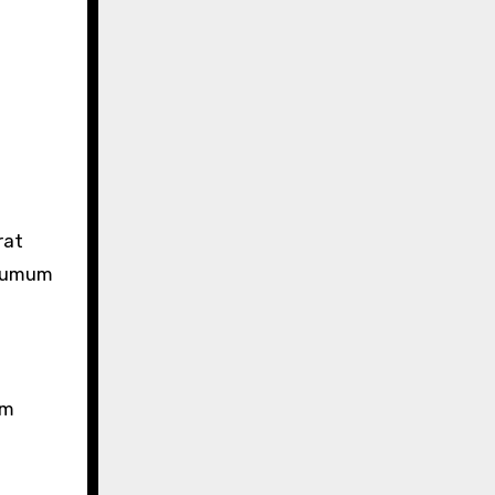
rat
g umum
am