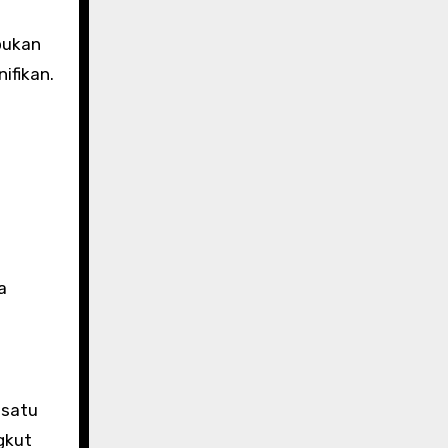
pukan
ifikan.
a
 satu
gkut