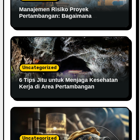
Manajemen Risiko Proyek
Pertambangan: Bagaimana
Kontraktor Profesional Dapat
Membantu?
Uncategorized
6 Tips Jitu untuk Menjaga Kesehatan
Kerja di Area Pertambangan
Uncategorized