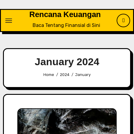
Skip
to
Rencana Keuangan
content
Baca Tentang Finansial di Sini
January 2024
Home
2024
January